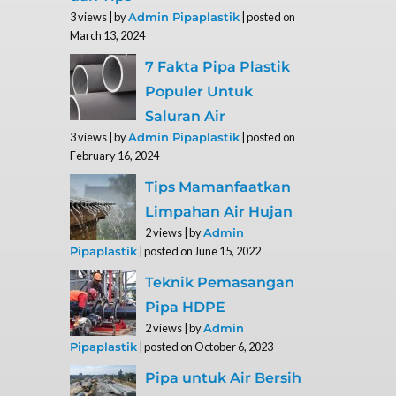
3 views
|
by
|
posted on
Admin Pipaplastik
March 13, 2024
7 Fakta Pipa Plastik
Populer Untuk
Saluran Air
3 views
|
by
|
posted on
Admin Pipaplastik
February 16, 2024
Tips Mamanfaatkan
Limpahan Air Hujan
2 views
|
by
Admin
|
posted on June 15, 2022
Pipaplastik
Teknik Pemasangan
Pipa HDPE
2 views
|
by
Admin
|
posted on October 6, 2023
Pipaplastik
Pipa untuk Air Bersih