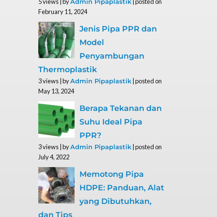
5 views
|
by
|
posted on
Admin Pipaplastik
February 11, 2024
Jenis Pipa PPR dan
Model
Penyambungan
Thermoplastik
3 views
|
by
|
posted on
Admin Pipaplastik
May 13, 2024
Berapa Tekanan dan
Suhu Ideal Pipa
PPR?
3 views
|
by
|
posted on
Admin Pipaplastik
July 4, 2022
Memotong Pipa
HDPE: Panduan, Alat
yang Dibutuhkan,
dan Tips