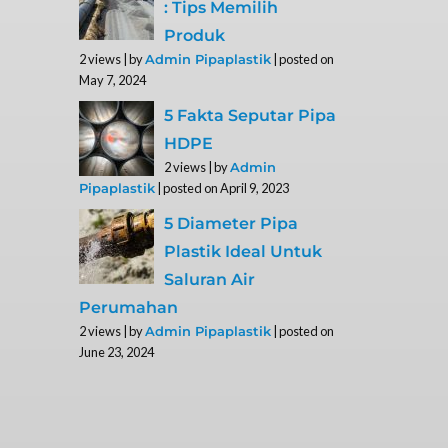
: Tips Memilih
Produk
2 views
|
by
|
posted on
Admin Pipaplastik
May 7, 2024
5 Fakta Seputar Pipa
HDPE
2 views
|
by
Admin
|
posted on April 9, 2023
Pipaplastik
5 Diameter Pipa
Plastik Ideal Untuk
Saluran Air
Perumahan
2 views
|
by
|
posted on
Admin Pipaplastik
June 23, 2024