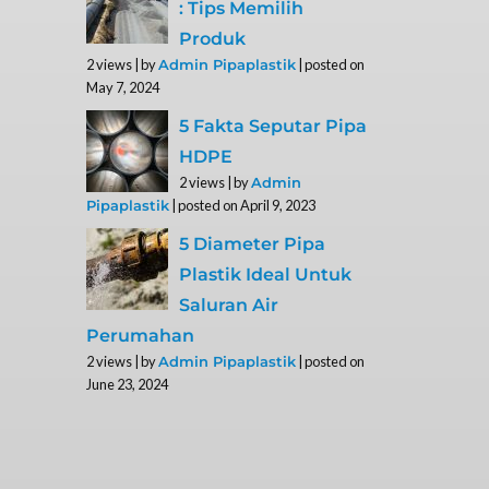
: Tips Memilih
Produk
2 views
|
by
|
posted on
Admin Pipaplastik
May 7, 2024
5 Fakta Seputar Pipa
HDPE
2 views
|
by
Admin
|
posted on April 9, 2023
Pipaplastik
5 Diameter Pipa
Plastik Ideal Untuk
Saluran Air
Perumahan
2 views
|
by
|
posted on
Admin Pipaplastik
June 23, 2024