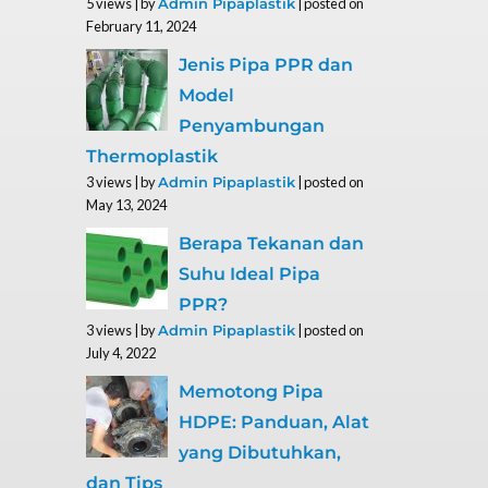
5 views
|
by
|
posted on
Admin Pipaplastik
February 11, 2024
Jenis Pipa PPR dan
Model
Penyambungan
Thermoplastik
3 views
|
by
|
posted on
Admin Pipaplastik
May 13, 2024
Berapa Tekanan dan
Suhu Ideal Pipa
PPR?
3 views
|
by
|
posted on
Admin Pipaplastik
July 4, 2022
Memotong Pipa
HDPE: Panduan, Alat
yang Dibutuhkan,
dan Tips