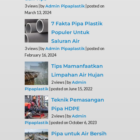
3 views
|
by
|
posted on
Admin Pipaplastik
March 13, 2024
7 Fakta Pipa Plastik
Populer Untuk
Saluran Air
3 views
|
by
|
posted on
Admin Pipaplastik
February 16, 2024
Tips Mamanfaatkan
Limpahan Air Hujan
2 views
|
by
Admin
|
posted on June 15, 2022
Pipaplastik
Teknik Pemasangan
Pipa HDPE
2 views
|
by
Admin
|
posted on October 6, 2023
Pipaplastik
Pipa untuk Air Bersih