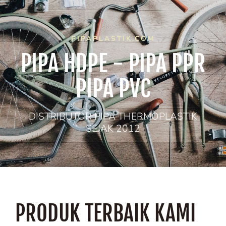
PIPAPLASTIK.COM
PIPA HDPE - PIPA PPR
PIPA PVC
DISTRIBUTOR PIPA THERMOPLASTIK
SEJAK 2012
PRODUK TERBAIK KAMI