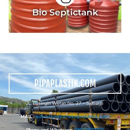
Bio Septictank
PIPAPLASTIK.COM
JL. Beringin Wetan No. 27 – Sidoarjo
MAIL :
adicahyo@anekapratama.com
081131677721