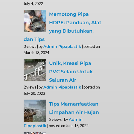
July 4, 2022
Memotong Pipa
HDPE: Panduan, Alat
yang Dibutuhkan,
dan Tips
3 views
|
by
|
posted on
Admin Pipaplastik
March 13, 2024
Unik, Kreasi Pipa
PVC Selain Untuk
Saluran Air
2 views
|
by
|
posted on
Admin Pipaplastik
July 20, 2023
Tips Mamanfaatkan
Limpahan Air Hujan
2 views
|
by
Admin
|
posted on June 15, 2022
Pipaplastik