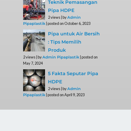
Teknik Pemasangan
Pipa HDPE
2 views
|
by
Admin
|
posted on October 6, 2023
Pipaplastik
Pipa untuk Air Bersih
: Tips Memilih
Produk
2 views
|
by
|
posted on
Admin Pipaplastik
May 7, 2024
5 Fakta Seputar Pipa
HDPE
2 views
|
by
Admin
|
posted on April 9, 2023
Pipaplastik