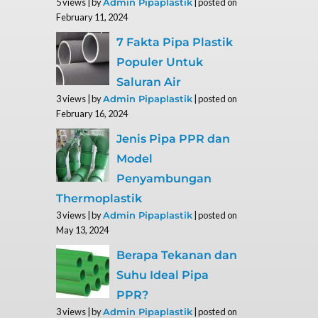
5 views
|
by
|
posted on
Admin Pipaplastik
February 11, 2024
7 Fakta Pipa Plastik
Populer Untuk
Saluran Air
3 views
|
by
|
posted on
Admin Pipaplastik
February 16, 2024
Jenis Pipa PPR dan
Model
Penyambungan
Thermoplastik
3 views
|
by
|
posted on
Admin Pipaplastik
May 13, 2024
Berapa Tekanan dan
Suhu Ideal Pipa
PPR?
3 views
|
by
|
posted on
Admin Pipaplastik